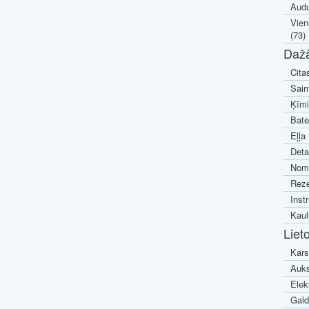
Audu
Vien
(73)
Daž
Cita
Saim
Ķīmi
Bate
Eļļa 
Deta
Noma
Reze
Inst
Kaul
Liet
Kars
Auks
Elek
Galdi