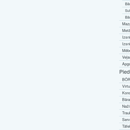
Bār
Sul
Bār
Mazg
Metā
Izsn
Izsn
Mēbe
Veļa
Apga
Pied
BÖR
Virt
Kond
Bāra
Naži
Trau
Serv
Tāfe