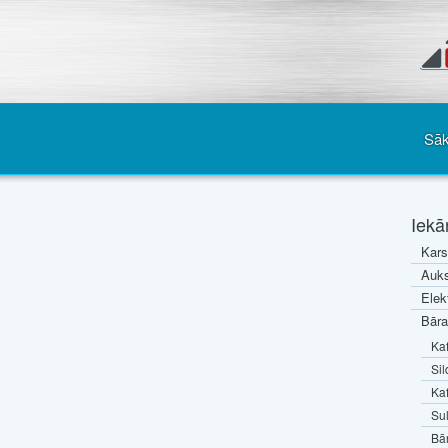
Sā
Iekā
Kars
Auks
Elek
Bāra
Kaf
Sil
Kaf
Sul
Bār