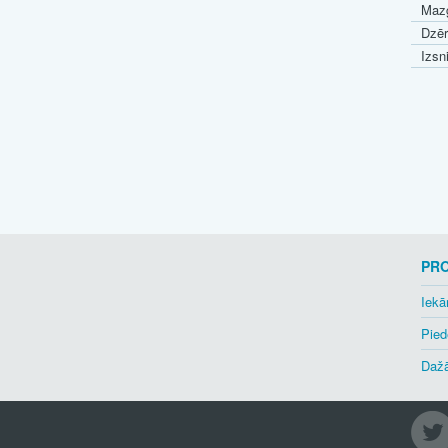
Mazg
Dzēr
Izsn
PR
Iekā
Pied
Dažā