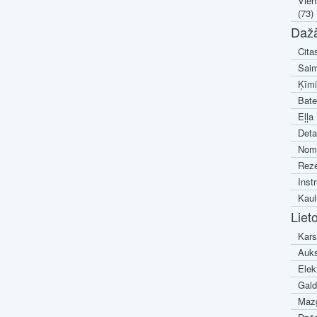
Vien
(73)
Daž
Cita
Saim
Ķīmi
Bate
Eļļa 
Deta
Noma
Reze
Inst
Kaul
Liet
Kars
Auks
Elek
Galdi
Mazg