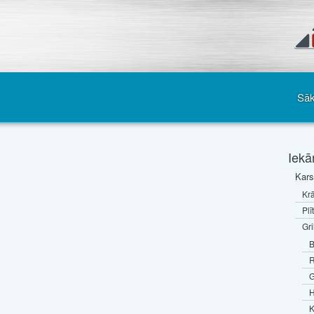
Sā
Iekā
Kars
Krā
Plī
Gri
B
R
G
H
K