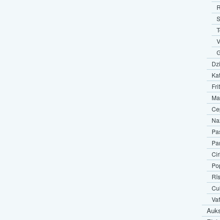
R
S
T
V
G
Dz
Kat
Fri
Mar
Ce
Naž
Pas
Pa
Cir
Pop
Rīs
Cuk
Va
Auks