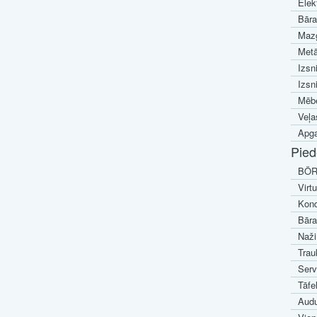
Elek
Bāra
Mazg
Metā
Izsn
Izsn
Mēbe
Veļa
Apga
Pied
BÖR
Virt
Kond
Bāra
Naži
Trau
Serv
Tāfe
Audu