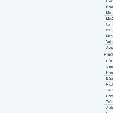
Elek
Bāra
Mazg
Metā
Izsn
Izsn
Mēbe
Veļa
Apga
Pied
BÖR
Virt
Kond
Bāra
Naži
Trau
Serv
Tāfe
Audu