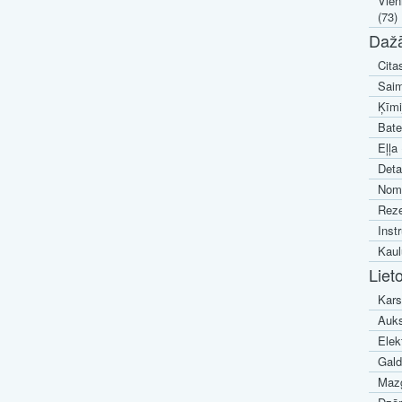
Vien
(73)
Daž
Cita
Saim
Ķīmi
Bate
Eļļa 
Deta
Noma
Reze
Inst
Kaul
Liet
Kars
Auks
Elek
Galdi
Mazg