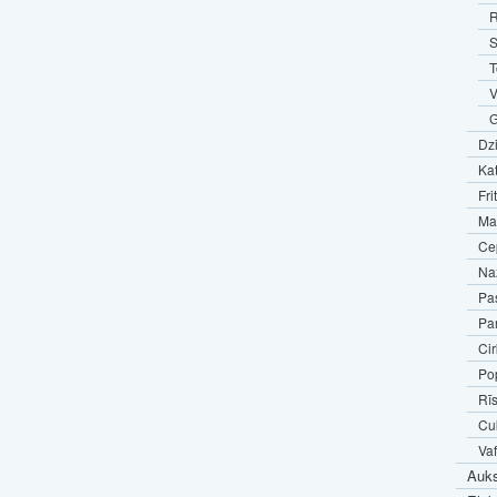
R
S
T
V
G
Dz
Kat
Fri
Mar
Ce
Naž
Pas
Pa
Cir
Pop
Rīs
Cuk
Va
Auks