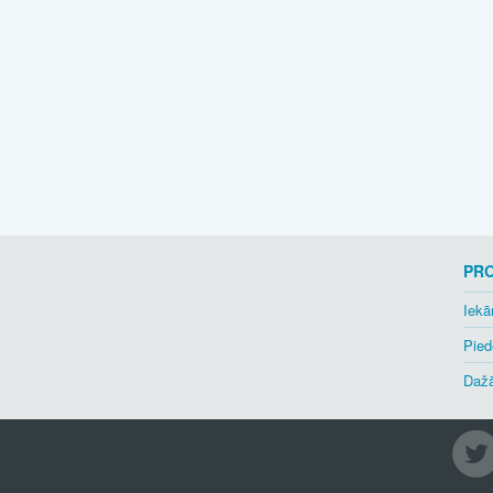
PR
Iekā
Pied
Dažā