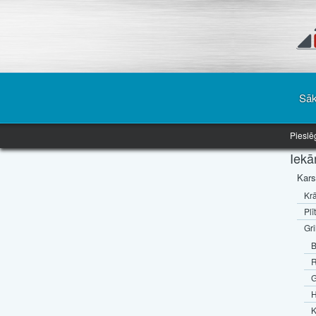
Sā
Pieslē
Iekā
Kars
Krā
Plī
Gri
B
R
G
H
K